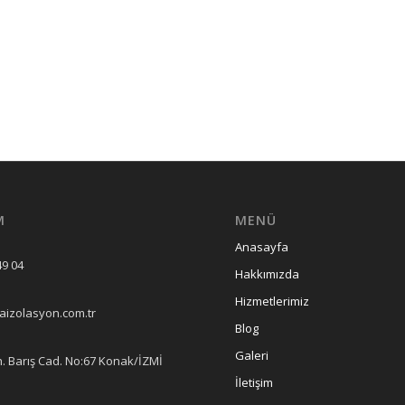
M
MENÜ
Anasayfa
49 04
Hakkımızda
Hizmetlerimiz
izolasyon.com.tr
Blog
Galeri
. Barış Cad. No:67 Konak/İZMİ
İletişim