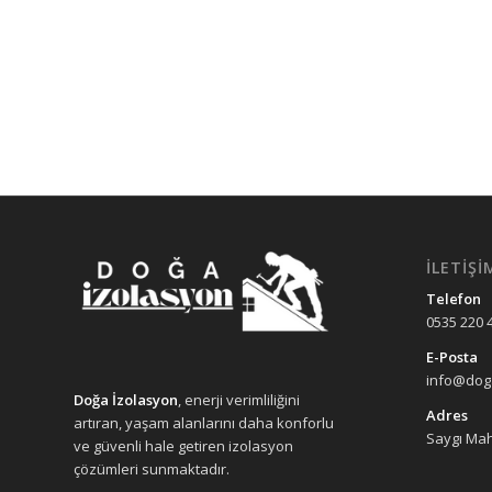
İLETIŞI
Telefon
0535 220 
E-Posta
info@doga
Doğa İzolasyon
, enerji verimliliğini
Adres
artıran, yaşam alanlarını daha konforlu
Saygı Mah
ve güvenli hale getiren izolasyon
çözümleri sunmaktadır.