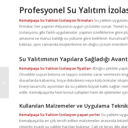
Profesyonel Su Yalıtım İzol
Kemalpaşa Su Yalıtım İzolasyon firmaları
Su yalıtımı uygulam
firmalar, her yapının ihtiyacına uygun çözümler sunar. Temel su
izolasyonu gibi farklı uygulamalar, yapının özelliklerine göre p
amacına ve maruz kaldığı su yüküne göre belirlenir. Kurumsal 
kalmaz, aynı zamanda müşterilerine en doğru çözüm önerilerini s
Su Yalıtımının Yapılara Sağladığı Avant
Kemalpaşa Su Yalıtım İzolasyon fiyatları
4Doğru şekilde yapıl
Öncelikle suyun betona ve taşıyıcı sisteme zarar vermesini eng
Kemalpaşa Teras
duvarlarda kabarma, boya dökülmesi veya kötü kokular oluşmaz.
İzolasyon
Enerji tasarrufu açısından da su yalıtımı büyük katkı sağlar; ne
edilir. Kemalpaşa’da hem konut sahipleri hem de işletmeler içi
Kullanılan Malzemeler ve Uygulama Teknik
Kemalpaşa Su Yalıtım İzolasyon yapan yerler
Su yalıtımı uyg
Kemalpaşa’da en çok tercih edilen malzemeler arasında bitümlü 
çimento esaslı su yalıtım harçları bulunur. Çatı ve teras gibi 