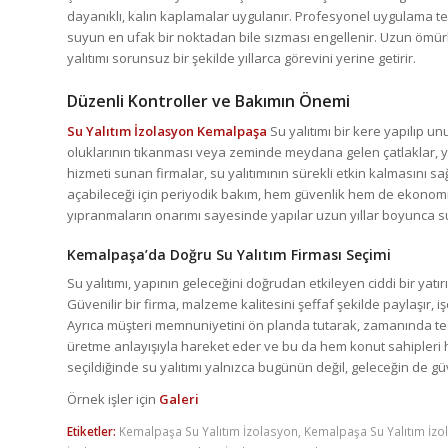
dayanıklı, kalın kaplamalar uygulanır. Profesyonel uygulama t
suyun en ufak bir noktadan bile sızması engellenir. Uzun ömürlü 
yalıtımı sorunsuz bir şekilde yıllarca görevini yerine getirir.
Düzenli Kontroller ve Bakımın Önemi
Su Yalıtım İzolasyon Kemalpaşa
Su yalıtımı bir kere yapılıp u
oluklarının tıkanması veya zeminde meydana gelen çatlaklar, y
hizmeti sunan firmalar, su yalıtımının sürekli etkin kalmasını
açabileceği için periyodik bakım, hem güvenlik hem de ekonomi 
yıpranmaların onarımı sayesinde yapılar uzun yıllar boyunca suy
Kemalpaşa’da Doğru Su Yalıtım Firması Seçimi
Su yalıtımı, yapının geleceğini doğrudan etkileyen ciddi bir ya
Güvenilir bir firma, malzeme kalitesini şeffaf şekilde paylaşır, i
Ayrıca müşteri memnuniyetini ön planda tutarak, zamanında tes
üretme anlayışıyla hareket eder ve bu da hem konut sahipleri hem
seçildiğinde su yalıtımı yalnızca bugünün değil, geleceğin de gü
Örnek işler için
Galeri
Etiketler:
Kemalpaşa Su Yalıtım İzolasyon
,
Kemalpaşa Su Yalıtım İzo