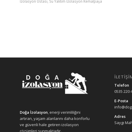
İzolasyon Ustası
,
Su Yalıtım İzolasyon Kemalpaşa
İLETIŞI
Telefon
0535 220 
E-Posta
info@doga
Doğa İzolasyon
, enerji verimliliğini
Adres
artıran, yaşam alanlarını daha konforlu
Saygı Mah
ve güvenli hale getiren izolasyon
çözümleri sunmaktadır.