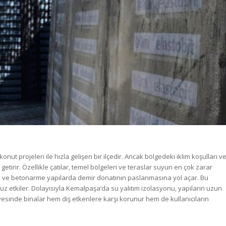
nut projeleri ile hızla gelişen bir ilçedir. Ancak bölgedeki iklim koşulları v
tirir. Özellikle çatılar, temel bölgeleri ve teraslar suyun en çok zarar
una ve betonarme yapılarda demir donatının paslanmasına yol açar. Bu
z etkiler. Dolayısıyla Kemalpaşa’da su yalıtım izolasyonu, yapıların uzun
 sayesinde binalar hem dış etkenlere karşı korunur hem de kullanıcıların