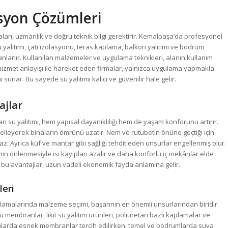
asyon Çözümleri
aları, uzmanlık ve doğru teknik bilgi gerektirir. Kemalpaşa’da profesyonel
 yalıtımı, çatı izolasyonu, teras kaplama, balkon yalıtımı ve bodrum
lanlanır. Kullanılan malzemeler ve uygulama teknikleri, alanın kullanım
hizmet anlayışı ile hareket eden firmalar, yalnızca uygulama yapmakla
unar. Bu sayede su yalıtımı kalıcı ve güvenilir hale gelir.
ajlar
an su yalıtımı, hem yapısal dayanıklılığı hem de yaşam konforunu artırır.
elleyerek binaların ömrünü uzatır. Nem ve rutubetin önüne geçtiği için
 Ayrıca küf ve mantar gibi sağlığı tehdit eden unsurlar engellenmiş olur.
min önlenmesiyle ısı kayıpları azalır ve daha konforlu iç mekânlar elde
n bu avantajlar, uzun vadeli ekonomik fayda anlamına gelir.
leri
ulamalarında malzeme seçimi, başarının en önemli unsurlarından biridir.
membranlar, likit su yalıtım ürünleri, poliüretan bazlı kaplamalar ve
alanlarda esnek membranlar tercih edilirken, temel ve bodrumlarda suya