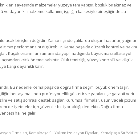
eknikleri sayesinde malzemeler yüzeye tam yapışır, boşluk bırakmaz ve
ve dayanıklı malzeme kullanımı, işçiliğin kalitesiyle birleştiğinde su
nutulacak bir işlem değildir. Zaman içinde çatılarda oluşan hasarlar, yağmur
alıtımın performansını düşürebilir. Kemalpaşa’da düzenli kontrol ve bakım
 sağlar. Küçük onarımlar zamanında yapılmadığında büyük masraflara yol
açısından kritik öneme sahiptir. Oluk temizliği, yüzey kontrolü ve küçük
a karşı dayanıklı kalır.
tırımdır. Bu nedenle Kemalpaşa’da doğru firma seçimi büyük önem taşır.
şçiliğin her aşamasında profesyonellik gösterir ve yapılan işe garanti verir.
lim ve satış sonrası destek sağlar. Kurumsal firmalar, uzun vadeli çözüm
 de işletmeler için güvenilir bir iş ortaklığı demektir. Doğru firma
vencesi haline gelir.
lasyon Firmaları
,
Kemalpaşa Su Yalıtım İzolasyon Fiyatları
,
Kemalpaşa Su Yalıtım