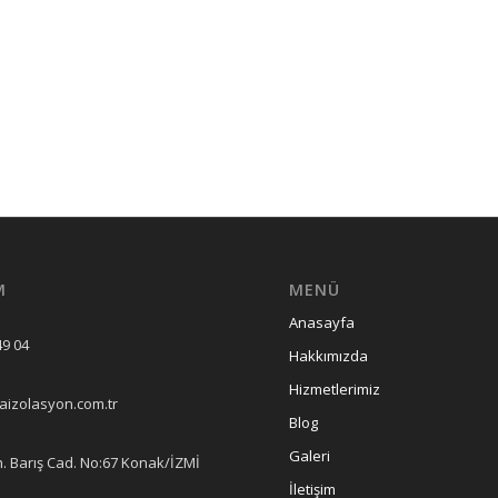
M
MENÜ
Anasayfa
49 04
Hakkımızda
Hizmetlerimiz
izolasyon.com.tr
Blog
Galeri
. Barış Cad. No:67 Konak/İZMİ
İletişim