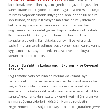
kaliteli malzeme kullanımıyla müşterilerine güvenilir çözümler
sunmaktadır. Profesyonel firmalar, uygulama öncesinde keşif
çalışması yaparak binanın ihtiyaçlarını analiz eder. Bu analiz
sonucunda, en uygun izolasyon malzemeleri ve yöntemleri
belirlenir. Ayrıca, işin uzmanı ekipler tarafından yapılan
uygulamalar, uzun vadeli garanti kapsamında sunulmaktadır.
Profesyonel hizmet sayesinde hem hızlı hem de kalıcı
sonuçlar elde edilir. Bu noktada, deneyimli ve referansları
güçlü firmaların tercih edilmesi büyük önem taşır. Çünkü yanlış
uygulamalar, izolasyonun etkisini azaltır ve daha büyük
sorunlara neden olabilir.
Torbalı Su Yalıtım İzolasyonun Ekonomik ve Çevresel
Katkıları
Uygulamaları yalnızca binaları korumakla kalmaz, aynı
zamanda ekonomik ve çevresel açıdan da önemli avantajlar
sağlar. Su sızıntılarının önlenmesi, sürekli tamir ve bakım
masraflarını ortadan kaldırarak uzun vadede tasarruf imkânı
sunar. Ayrıca, ısı kaybını azaltarak enerji verimliliğini artırır ve
ısınma-soğutma giderlerini düşürür. Nem ve rutubetin
engellenmesi, daha sağlıklı bir yaşam alanı oluştururken çevre