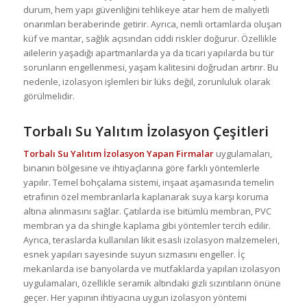
durum, hem yapı güvenliğini tehlikeye atar hem de maliyetli
onarımları beraberinde getirir. Ayrıca, nemli ortamlarda oluşan
küf ve mantar, sağlık açısından ciddi riskler doğurur. Özellikle
ailelerin yaşadığı apartmanlarda ya da ticari yapılarda bu tür
sorunların engellenmesi, yaşam kalitesini doğrudan artırır. Bu
nedenle, izolasyon işlemleri bir lüks değil, zorunluluk olarak
görülmelidir.
Torbalı Su Yalıtım İzolasyon Çeşitleri
Torbalı Su Yalıtım İzolasyon Yapan Firmalar
uygulamaları,
binanın bölgesine ve ihtiyaçlarına göre farklı yöntemlerle
yapılır. Temel bohçalama sistemi, inşaat aşamasında temelin
etrafının özel membranlarla kaplanarak suya karşı koruma
altına alınmasını sağlar. Çatılarda ise bitümlü membran, PVC
membran ya da shingle kaplama gibi yöntemler tercih edilir.
Ayrıca, teraslarda kullanılan likit esaslı izolasyon malzemeleri,
esnek yapıları sayesinde suyun sızmasını engeller. İç
mekanlarda ise banyolarda ve mutfaklarda yapılan izolasyon
uygulamaları, özellikle seramik altındaki gizli sızıntıların önüne
geçer. Her yapının ihtiyacına uygun izolasyon yöntemi