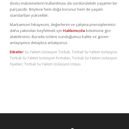
dostu malzemelerin kullanılması da sürdürülebilir yaşamın bir
parçasıdır. Böylece hem doğa korunur hem de yaşam
standartları yükseltilir.
Markamızın hikayesini, değerlerini ve çalışma prensiplerimizi
daha yakından keşfetmek için
Hakkımızda
bölümüne göz
atabilirsiniz. Burada sizlere sunduğumuz kalite ve güven
anlayışımızı detaylıca anlatıyoruz.
Etiketler:
Su Yalıtım İzolasyon Torbalı
,
Torbalı Su Yalıtım İzolasyon
,
Torbalı Su Yalıtım İzolasyon Firmaları
,
Torbalı Su Yalıtım İzolasyon
Fiyatları
,
Torbalı Su Yalıtım İzolasyon Ustası