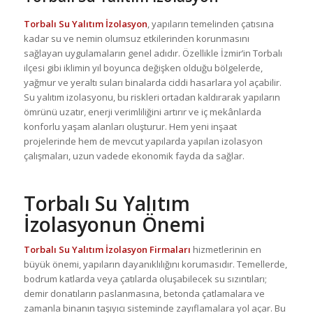
Torbalı Su Yalıtım İzolasyon
, yapıların temelinden çatısına
kadar su ve nemin olumsuz etkilerinden korunmasını
sağlayan uygulamaların genel adıdır. Özellikle İzmir’in Torbalı
ilçesi gibi iklimin yıl boyunca değişken olduğu bölgelerde,
yağmur ve yeraltı suları binalarda ciddi hasarlara yol açabilir.
Su yalıtım izolasyonu, bu riskleri ortadan kaldırarak yapıların
ömrünü uzatır, enerji verimliliğini artırır ve iç mekânlarda
konforlu yaşam alanları oluşturur. Hem yeni inşaat
projelerinde hem de mevcut yapılarda yapılan izolasyon
çalışmaları, uzun vadede ekonomik fayda da sağlar.
Torbalı Su Yalıtım
İzolasyonun Önemi
Torbalı Su Yalıtım İzolasyon Firmaları
hizmetlerinin en
büyük önemi, yapıların dayanıklılığını korumasıdır. Temellerde,
bodrum katlarda veya çatılarda oluşabilecek su sızıntıları;
demir donatıların paslanmasına, betonda çatlamalara ve
zamanla binanın taşıyıcı sisteminde zayıflamalara yol açar. Bu