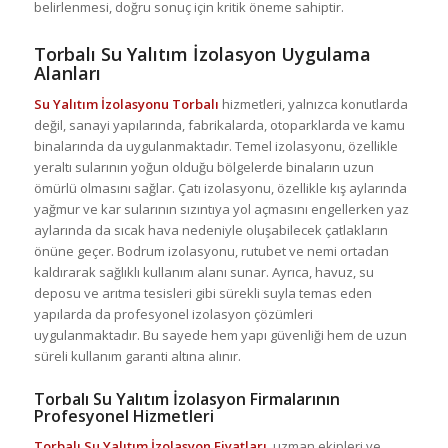
belirlenmesi, doğru sonuç için kritik öneme sahiptir.
Torbalı Su Yalıtım İzolasyon Uygulama
Alanları
Su Yalıtım İzolasyonu Torbalı
hizmetleri, yalnızca konutlarda
değil, sanayi yapılarında, fabrikalarda, otoparklarda ve kamu
binalarında da uygulanmaktadır. Temel izolasyonu, özellikle
yeraltı sularının yoğun olduğu bölgelerde binaların uzun
ömürlü olmasını sağlar. Çatı izolasyonu, özellikle kış aylarında
yağmur ve kar sularının sızıntıya yol açmasını engellerken yaz
aylarında da sıcak hava nedeniyle oluşabilecek çatlakların
önüne geçer. Bodrum izolasyonu, rutubet ve nemi ortadan
kaldırarak sağlıklı kullanım alanı sunar. Ayrıca, havuz, su
deposu ve arıtma tesisleri gibi sürekli suyla temas eden
yapılarda da profesyonel izolasyon çözümleri
uygulanmaktadır. Bu sayede hem yapı güvenliği hem de uzun
süreli kullanım garanti altına alınır.
Torbalı Su Yalıtım İzolasyon Firmalarının
Profesyonel Hizmetleri
Torbalı Su Yalıtım İzolasyon Fiyatları
, uzman ekipleri ve