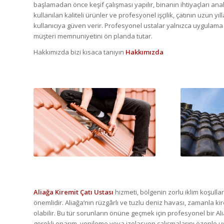
başlamadan önce keşif çalışması yapılır, binanın ihtiyaçları an
kullanılan kaliteli ürünler ve profesyonel işçilik, çatının uzun y
kullanıcıya güven verir. Profesyonel ustalar yalnızca uygula
müşteri memnuniyetini ön planda tutar.
Hakkımızda bizi kısaca tanıyın
Hakkımızda
Aliağa Kiremit Çatı Ustası
hizmeti, bölgenin zorlu iklim koşulla
önemlidir. Aliağa’nın rüzgârlı ve tuzlu deniz havası, zamanla k
olabilir. Bu tür sorunların önüne geçmek için profesyonel bir Al
gerekli onarım, yenileme veya izolasyon çalışmalarını özenle u