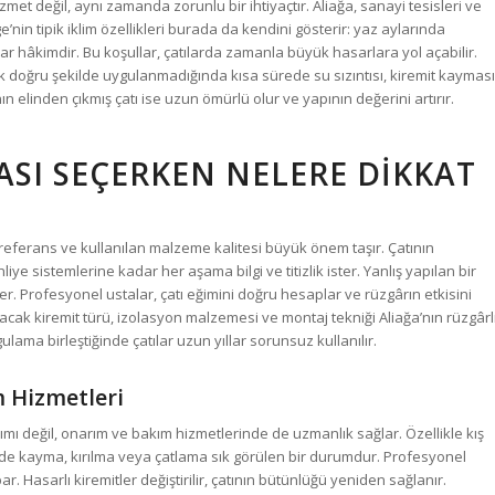
izmet değil, aynı zamanda zorunlu bir ihtiyaçtır. Aliağa, sanayi tesisleri ve
e’nin tipik iklim özellikleri burada da kendini gösterir: yaz aylarında
lar hâkimdir. Bu koşullar, çatılarda zamanla büyük hasarlara yol açabilir.
cak doğru şekilde uygulanmadığında kısa sürede su sızıntısı, kiremit kayması
n elinden çıkmış çatı ise uzun ömürlü olur ve yapının değerini artırır.
TASI SEÇERKEN NELERE DIKKAT
referans ve kullanılan malzeme kalitesi büyük önem taşır. Çatının
ye sistemlerine kadar her aşama bilgi ve titizlik ister. Yanlış yapılan bir
ler. Profesyonel ustalar, çatı eğimini doğru hesaplar ve rüzgârın etkisini
ılacak kiremit türü, izolasyon malzemesi ve montaj tekniği Aliağa’nın rüzgârl
lama birleştiğinde çatılar uzun yıllar sorunsuz kullanılır.
m Hizmetleri
pımı değil, onarım ve bakım hizmetlerinde de uzmanlık sağlar. Özellikle kış
rde kayma, kırılma veya çatlama sık görülen bir durumdur. Profesyonel
ar. Hasarlı kiremitler değiştirilir, çatının bütünlüğü yeniden sağlanır.