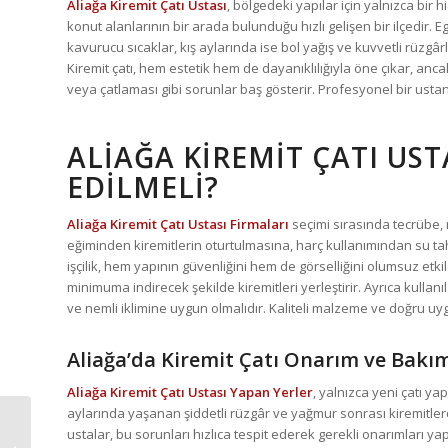
Aliağa Kiremit Çatı Ustası
, bölgedeki yapılar için yalnızca bir h
konut alanlarının bir arada bulunduğu hızlı gelişen bir ilçedir. Eg
kavurucu sıcaklar, kış aylarında ise bol yağış ve kuvvetli rüzgâr
Kiremit çatı, hem estetik hem de dayanıklılığıyla öne çıkar, an
veya çatlaması gibi sorunlar baş gösterir. Profesyonel bir ustanı
ALIAĞA KIREMIT ÇATI US
EDILMELI?
Aliağa Kiremit Çatı Ustası Firmaları
seçimi sırasında tecrübe, 
eğiminden kiremitlerin oturtulmasına, harç kullanımından su tahli
işçilik, hem yapının güvenliğini hem de görselliğini olumsuz etki
minimuma indirecek şekilde kiremitleri yerleştirir. Ayrıca kullan
ve nemli iklimine uygun olmalıdır. Kaliteli malzeme ve doğru uygu
Aliağa’da Kiremit Çatı Onarım ve Bakı
Aliağa Kiremit Çatı Ustası Yapan Yerler
, yalnızca yeni çatı ya
aylarında yaşanan şiddetli rüzgâr ve yağmur sonrası kiremitle
ustalar, bu sorunları hızlıca tespit ederek gerekli onarımları yap
Didim Kiremit Çatı