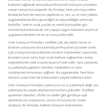
kullanım sağlamak amacıyla profesyonel izolasyon çözümleri
sunan uzman kuruluşlardır. Bu firmalar, hem yeni inşa edilen
binalarda hem de mevcut yapılarda ısı, ses, su ve nem yalıtımı
uygulamalarıyla bina güvenliğini ve dayanıklılığını artırmayı
hedefler. İzmir’in sıcak yazları ve nemli kış koşulları göz
önünde bulundurularak, her yapıya uygun malzeme seçimi ve
uygulama teknikleri ile en iyi sonuç elde edilir.
İzmir İzolasyon Firmaları, özellikle çatı, dış cephe, teras ve
bodrum izolasyonu konularında profesyonel çözümler üretir.
Çatı izolasyonunda kullanılan modern malzemeler sayesinde,
binaların yazın serin, kışın sıcak kalması sağlanırken enerji
maliyetlerinde ciddi oranda tasarruf elde edilir. Aynı zamanda
su yalıtımıyla yapıların nemden, rutubetten ve olası
sızıntılardan korunması sağlanır. Bu uygulamalar, hem bina
ömrünü uzatır hem de kullanıcıların yaşam kalitesini artırır.
İzmir İzolasyon Firmaları, yalnızca ısı ve su yalıtımıyla değil, ses
yalıtımıyla da yaşam alanlarında konforu yükseltir. Özellikle
apartman daireleri, ofisler ve oteller gibi gürültüye açık
alanlarda ses izolasyonu, sessiz ve huzurlu bir ortam
oluşturur. Bu firmalar, kaliteli izolasyon malzemeleri