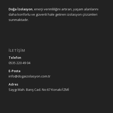
Doğa İzolasyon
, enerji verimliliğini artıran, yaşam alanlarını
daha konforlu ve güvenli hale getiren izolasyon çözümleri
sunmaktadır.
İLETIŞIM
Telefon
0535 220 49 04
E-Posta
info@dogaizolasyon.com.tr
Adres
Saygı Mah. Barış Cad. No:67 Konak/İZMİ