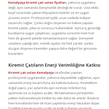
Kemalpaşa kiremit çatı ustası fiyatları
, yalnızca uygulama
değil, aynı zamanda danışmanlık desteği de sunar. Usta ekibi,
keşif sürecinde çatının ihtiyaçlarını belirler ve en uygun
çözümü önerir. Profesyonel işçilik, uzun vadede maliyet
tasarrufu sağlar. Çünkü doğru döşenen ve bakımı yapılan
kiremit çatılar, yıllarca sorunsuz kullanılabilir. Ayrıca iş güvenliği
kurallarına uygun çalışılması, uygulama sürecinin hem hızlı
hem de güvenli şekilde tamamlanmasını sağlar. Deneyimli
ustaların yaptığı işler, estetik açıdan da fark yaratır; çünkü
düzgün döşenen kiremitler yapıya daha değerli bir görünüm
kazandırır.
Kiremit Çatıların Enerji Verimliliğine Katkısı
Kiremit çatı ustası Kemalpaşa
tarafından yapılan
profesyonel uygulamalar, yalnızca dayanıklılık sağlamaz, aynı
zamanda enerji tasarrufuna da katkıda bulunur. Kiremitlerin
doğal yapısı, yaz aylarında aşırı ısınmayı önlerken kış
aylarında ise ısı kaybını azaltır. Alt katmanlara yerleştirilen
yalıtım malzemeleriyle birlikte bu etki daha da artırılır. Böylece
hem konutlarda hem de ticari yapılarda enerji faturaları düşer.
Özellikle Kemalpaşa’da yazlık ve kışlık kullanım için tercih